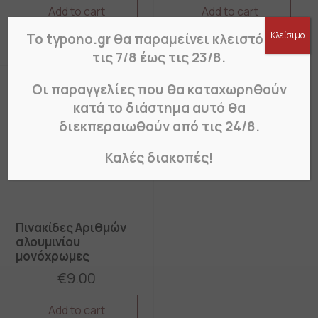
Add to cart
Add to cart
This
This
Κλείσιμο
Το typono.gr θα παραμείνει κλειστό από
product
product
τις 7/8 έως τις 23/8.
has
has
multiple
multiple
variants.
variants.
Οι παραγγελίες που θα καταχωρηθούν
The
The
κατά το διάστημα αυτό θα
options
options
διεκπεραιωθούν από τις 24/8.
may
may
be
be
chosen
chosen
Καλές διακοπές!
on
on
the
the
product
product
page
page
Πινακίδες Αριθμών
αλουμινίου
μονόχρωμες
€
9.00
Add to cart