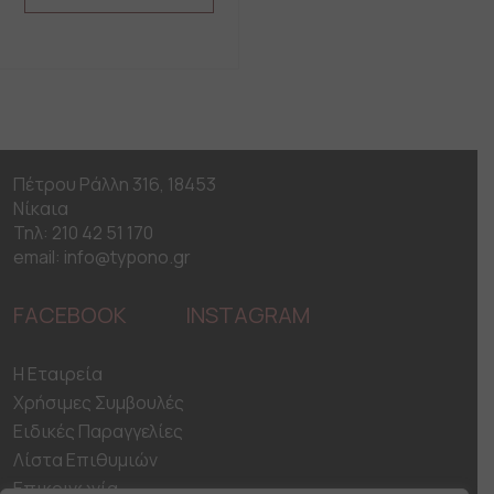
This
product
has
multiple
variants.
The
options
may
Πέτρου Ράλλη 316, 18453
be
Νίκαια
chosen
on
Τηλ: 210 42 51 170
the
email: info@typono.gr
product
page
FACEBOOK
INSTAGRAM
H Εταιρεία
Χρήσιμες Συμβουλές
Ειδικές Παραγγελίες
Λίστα Επιθυμιών
Επικοινωνία