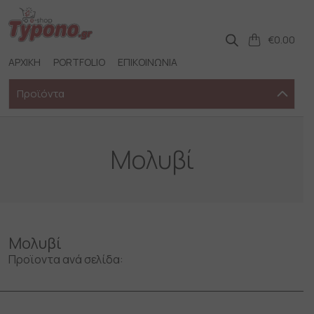
Skip
to
content
€
0.00
ΑΡΧΙΚΗ
PORTFOLIO
ΕΠΙΚΟΙΝΩΝΙΑ
Προϊόντα
Mολυβί
Mολυβί
Προϊοντα ανά σελίδα: