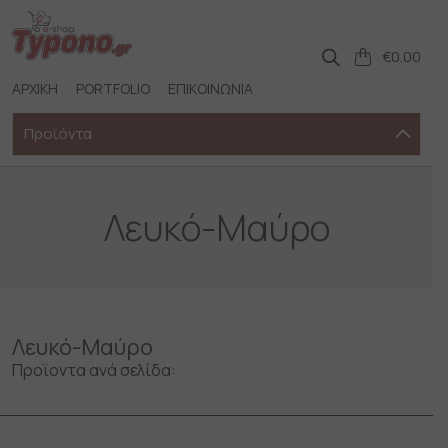
Skip
to
content
€
0.00
ΑΡΧΙΚΗ
PORTFOLIO
ΕΠΙΚΟΙΝΩΝΙΑ
Προϊόντα
Λευκό-Μαύρο
Λευκό-Μαύρο
Προϊοντα ανά σελίδα: