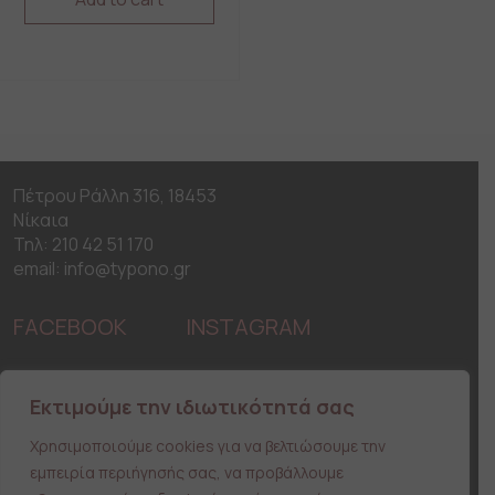
This
product
has
multiple
variants.
The
options
may
Πέτρου Ράλλη 316, 18453
be
Νίκαια
chosen
on
Τηλ: 210 42 51 170
the
email: info@typono.gr
product
page
FACEBOOK
INSTAGRAM
H Εταιρεία
Εκτιμούμε την ιδιωτικότητά σας
Χρήσιμες Συμβουλές
Ειδικές Παραγγελίες
Χρησιμοποιούμε cookies για να βελτιώσουμε την
Λίστα Επιθυμιών
εμπειρία περιήγησής σας, να προβάλλουμε