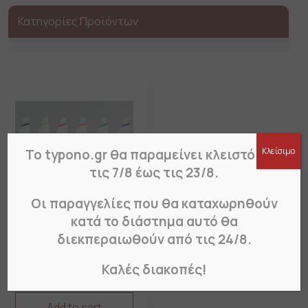
Κατηγορίες Προϊόντων
Κλείσιμο
Το typono.gr θα παραμείνει κλειστό από
τις 7/8 έως τις 23/8.
Οι παραγγελίες που θα καταχωρηθούν
κατά το διάστημα αυτό θα
διεκπεραιωθούν από τις 24/8.
Εκτύπωση σε στυλό
(από 200 τεμ)
Καλές διακοπές!
Από
€
136.40
Add to cart