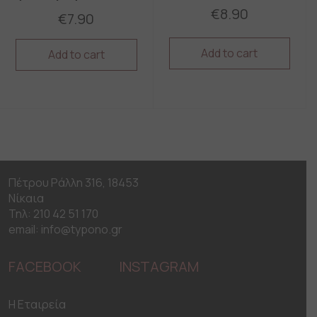
€
8.90
€
7.90
Add to cart
Add to cart
Πέτρου Ράλλη 316, 18453
Νίκαια
Τηλ: 210 42 51 170
email: info@typono.gr
FACEBOOK
INSTAGRAM
H Εταιρεία