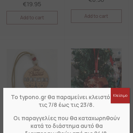
€
19.95
Add to cart
Add to cart
Κλείσιμο
Το typono.gr θα παραμείνει κλειστό από
τις 7/8 έως τις 23/8.
Στολίδι Δέντρου
Στολίδι Δέντρου
στρογγυλό με δική
Οι παραγγελίες που θα καταχωρηθούν
Ξύλινο με Όνομα
σας φωτογραφία
κατά το διάστημα αυτό θα