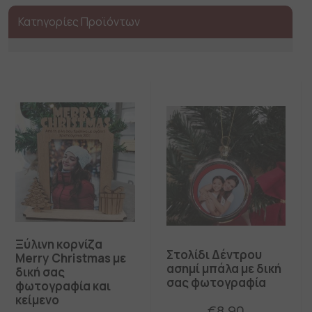
Κατηγορίες Προϊόντων
Ξύλινη κορνίζα
Στολίδι Δέντρου
Merry Christmas με
ασημί μπάλα με δική
δική σας
σας φωτογραφία
φωτογραφία και
κείμενο
€
8.90