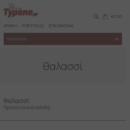
Skip
to
content
€
0.00
ΑΡΧΙΚΗ
PORTFOLIO
ΕΠΙΚΟΙΝΩΝΙΑ
Προϊόντα
θαλασσί
θαλασσί
Προϊοντα ανά σελίδα: