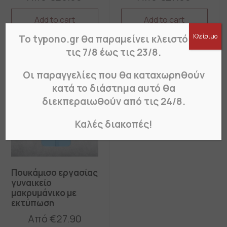
Add to cart
Add to cart
This
This
Κλείσιμο
Το typono.gr θα παραμείνει κλειστό από
product
product
τις 7/8 έως τις 23/8.
has
has
multiple
multiple
variants.
variants.
Οι παραγγελίες που θα καταχωρηθούν
The
The
κατά το διάστημα αυτό θα
options
options
διεκπεραιωθούν από τις 24/8.
may
may
be
be
chosen
chosen
Καλές διακοπές!
on
on
the
the
product
product
page
page
Πουκάμισο εργασίας
γυναικείο
μακρυμάνικο με
εκτύπωση
Από
€
27.90