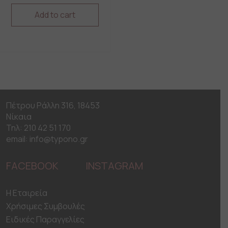
Add to cart
This
product
has
multiple
variants.
The
options
may
Πέτρου Ράλλη 316, 18453
be
Νίκαια
chosen
on
Τηλ: 210 42 51 170
the
email: info@typono.gr
product
page
FACEBOOK
INSTAGRAM
H Εταιρεία
Χρήσιμες Συμβουλές
Ειδικές Παραγγελίες