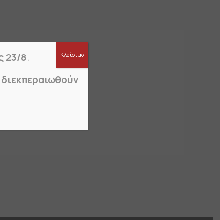
Κλείσιμο
ς 23/8.
α διεκπεραιωθούν