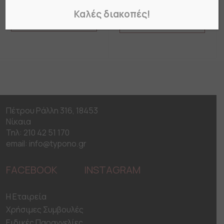
τεμ)
Καλές διακοπές!
Add to cart
Add to cart
Πέτρου Ράλλη 316, 18453
Νίκαια
Τηλ: 210 42 51 170
email: info@typono.gr
FACEBOOK
INSTAGRAM
H Εταιρεία
Χρήσιμες Συμβουλές
Ειδικές Παραγγελίες