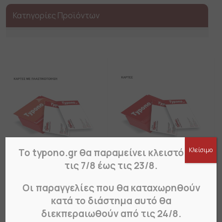
Κατηγορίες Προϊόντων
Κλείσιμο
Το typono.gr θα παραμείνει κλειστό από
τις 7/8 έως τις 23/8.
Επαγγελματικές
Επαγγελματικές
κάρτες με
Οι παραγγελίες που θα καταχωρηθούν
κάρτες 300gr
πλαστικοποίηση,
velvet, εκτύπωση σε
κατά το διάστημα αυτό θα
εκτύπωση σε μία ή
μια ή δύο όψεις (από
διεκπεραιωθούν από τις 24/8.
δύο όψεις (1000
100 τεμ)