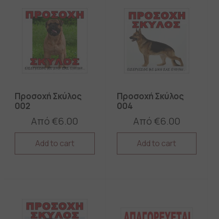
Προσοχή Σκύλος
Προσοχή Σκύλος
002
004
Από
€
6.00
Από
€
6.00
Add to cart
Add to cart
This
This
product
product
has
has
multiple
multiple
variants.
variants.
The
The
options
options