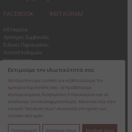
on
on
the
the
FACEBOOK
INSTAGRAM
product
product
page
page
H Εταιρεία
Χρήσιμες Συμβουλές
Ειδικές Παραγγελίες
Λίστα Επιθυμιών
Επικοινωνία
Ασφάλεια Συναλλαγών
Εκτιμούμε την ιδιωτικότητά σας
Αποστολη & Παράδοση προϊόντων
Χρησιμοποιούμε cookies για να βελτιώσουμε την
Τρόποι Πληρωμής
εμπειρία περιήγησής σας, να προβάλλουμε
Ο λογαριασμός μου
εξατομικευμένες διαφημίσεις ή περιεχόμενο και να
Παραγγελίες
αναλύουμε την επισκεψιμότητά μας. Κάνοντας κλικ στην
Στοιχεία λογαριασμού
επιλογή "Αποδοχή όλων", συναινείτε στη χρήση των
Όροι Χρήσης
cookies από εμάς.
Προσαρμογή
Απόρριψη όλων
Αποδοχή όλων