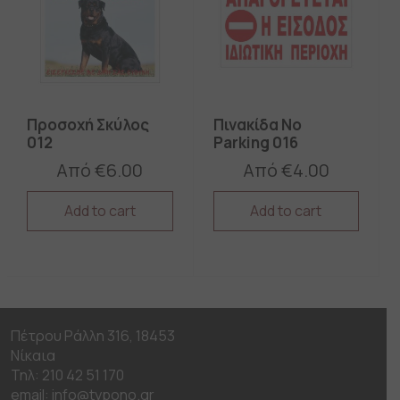
may
may
be
be
chosen
chosen
on
on
the
the
product
product
page
page
Προσοχή Σκύλος
Πινακίδα No
012
Parking 016
Από
€
6.00
Από
€
4.00
Add to cart
Add to cart
This
This
product
product
has
has
multiple
multiple
variants.
variants.
The
The
Πέτρου Ράλλη 316, 18453
options
options
Νίκαια
may
may
be
be
Τηλ: 210 42 51 170
chosen
chosen
email: info@typono.gr