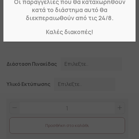
Οι παραγγελίες που θα καταχωρηθούν
ΑΝΙΧΝΕΥΤΗΣ ΚΑΠΝΟΥ
κατά το διάστημα αυτό θα
διεκπεραιωθούν από τις 24/8.
Κωδικός Προϊόντος:
24609
Καλές διακοπές!
Από
€
3.00
Διάσταση Πινακίδας
Υλικό Εκτύπωσης
ΑΝΙΧΝΕΥΤΗΣ
ΚΑΠΝΟΥ
quantity
Προσθήκη στο καλάθι