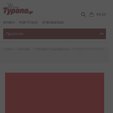
Skip
to
content
€
0.00
ΑΡΧΙΚΗ
PORTFOLIO
ΕΠΙΚΟΙΝΩΝΙΑ
Προϊόντα
Home
/
Πινακίδες
/
Πινακίδες Πυρασφάλειας
/ ΑΝΙΧΝΕΥΤΗΣ ΚΑΠΝΟΥ