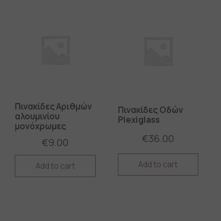
Πινακίδες Αριθμών
Πινακίδες Οδών
αλουμινίου
Plexiglass
μονόχρωμες
€
36.00
€
9.00
Add to cart
Add to cart
This
This
product
product
has
has
multiple
multiple
variants.
variants.