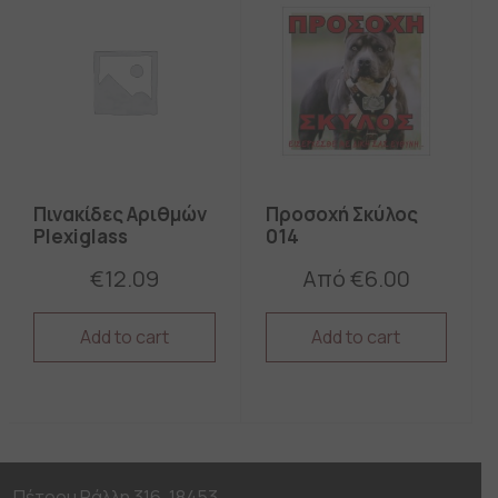
The
The
options
options
may
may
be
be
chosen
chosen
on
on
the
the
product
product
page
page
Πινακίδες Αριθμών
Προσοχή Σκύλος
Plexiglass
014
€
12.09
Από
€
6.00
Add to cart
Add to cart
This
This
product
product
has
has
multiple
multiple
variants.
variants.
The
The
Πέτρου Ράλλη 316, 18453