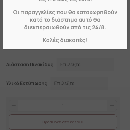
ΒΛΑΒΕΡΕΣ Η ΕΡΕΘΙΣΤΙΚΕΣ ΥΛΕΣ
Οι παραγγελίες που θα καταχωρηθούν
κατά το διάστημα αυτό θα
Κωδικός Προϊόντος:
25630
διεκπεραιωθούν από τις 24/8.
Από
€
3.00
Καλές διακοπές!
Διάσταση Πινακίδας
Υλικό Εκτύπωσης
ΒΛΑΒΕΡΕΣ
Η
ΕΡΕΘΙΣΤΙΚΕΣ
Προσθήκη στο καλάθι
ΥΛΕΣ
quantity