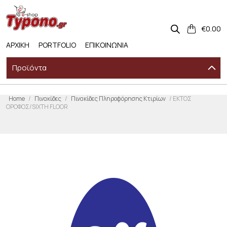
Skip
to
content
€
0.00
ΑΡΧΙΚΗ
PORTFOLIO
ΕΠΙΚΟΙΝΩΝΙΑ
Προϊόντα
Home
/
Πινακίδες
/
Πινακίδες Πληροφόρησης Κτιρίων
/ ΕΚΤΟΣ
ΟΡΟΦΟΣ/SIXTH FLOOR