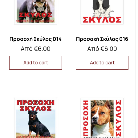
Προσοχή Σκύλος 014
Προσοχή Σκύλος 016
Από
€
6.00
Από
€
6.00
Add to cart
Add to cart
This
This
product
product
has
has
multiple
multiple
variants.
variants.
The
The
options
options
may
may
be
be
chosen
chosen
on
on
the
the