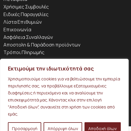
Χρήσιμες Συμβουλές
Ειδικές Παραγγελίες
Λίστα Επιθυμιών
Επικοινωνία
Ασφάλεια Συναλλαγών
Αποστολη & Παράδοση προϊόντων
Τρόποι Πληρωμής
Ο λογαριασμός μου
Εκτιμούμε την ιδιωτικότητά σας
Παραγγελίες
Στοιχεία λογαριασμού
Χρησιμοποιούμε cookies για να βελτιώσουμε την εμπειρία
Όροι Χρήσης
περιήγησής σας, να προβάλλουμε εξατομικευμένες
διαφημίσεις ή περιεχόμενο και να αναλύουμε την
επισκεψιμότητά μας. Κάνοντας κλικ στην επιλογή
Δευτέρα έως Παρασκευή: 9:00 - 18:00
"Αποδοχή όλων", συναινείτε στη χρήση των cookies από
εμάς.
© 2026 typono.gr. All rights reserved. Made by
Wedoo
Προσαρμογή
Απόρριψη όλων
Αποδοχή όλων