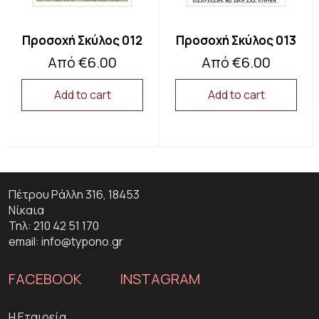
product
product
page
page
Προσοχή Σκύλος 012
Προσοχή Σκύλος 013
Από
€
6.00
Από
€
6.00
Add to cart
Add to cart
This
This
product
product
has
has
multiple
multiple
variants.
variants.
The
The
Πέτρου Ράλλη 316, 18453
options
options
Νίκαια
may
may
be
be
Τηλ: 210 42 51 170
chosen
chosen
email: info@typono.gr
on
on
the
the
FACEBOOK
INSTAGRAM
product
product
page
page
H Εταιρεία