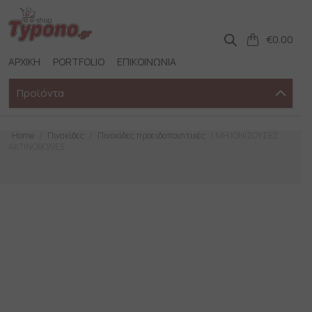
Skip
to
content
€
0.00
ΑΡΧΙΚΗ
PORTFOLIO
ΕΠΙΚΟΙΝΩΝΙΑ
Προϊόντα
Home
/
Πινακίδες
/
Πινακίδες προειδοποιητικές
/ ΜΗ ΙΟΝΙΖΟΥΣΕΣ
ΑΚΤΙΝΟΒΟΛΙΕΣ