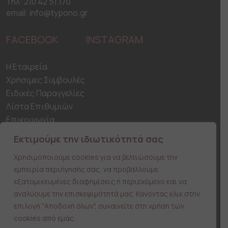
be
be
Τηλ: 210 42 51 170
chosen
chosen
email: info@typono.gr
on
on
the
the
FACEBOOK
INSTAGRAM
product
product
page
page
H Εταιρεία
Χρήσιμες Συμβουλές
Ειδικές Παραγγελίες
Λίστα Επιθυμιών
Επικοινωνία
Ασφάλεια Συναλλαγών
Εκτιμούμε την ιδιωτικότητά σας
Αποστολη & Παράδοση προϊόντων
Χρησιμοποιούμε cookies για να βελτιώσουμε την
Τρόποι Πληρωμής
εμπειρία περιήγησής σας, να προβάλλουμε
Ο λογαριασμός μου
εξατομικευμένες διαφημίσεις ή περιεχόμενο και να
Παραγγελίες
αναλύουμε την επισκεψιμότητά μας. Κάνοντας κλικ στην
Στοιχεία λογαριασμού
επιλογή "Αποδοχή όλων", συναινείτε στη χρήση των
Όροι Χρήσης
cookies από εμάς.