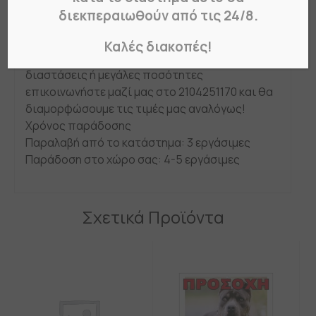
Πινακίδες πληροφόρησης εσωτερικών
διεκπεραιωθούν από τις 24/8.
επαγγελματικών χώρων σε διάφορες
διαστάσεις και υλικά.
Καλές διακοπές!
Σε περίπτωση που χρειάζεστε διαφορετικές
διαστάσεις ή μεγάλες ποσότητες
επικοινωνήστε μαζί μας στο 2104251170 και θα
διαμορφώσουμε τις τιμές μας αναλόγως!
Χρόνος παράδοσης
Παραλαβή από το κατάστημα: 3 εργάσιμες
Παράδοση στο χώρο σας: 4-5 εργάσιμες
Σχετικά Προϊόντα