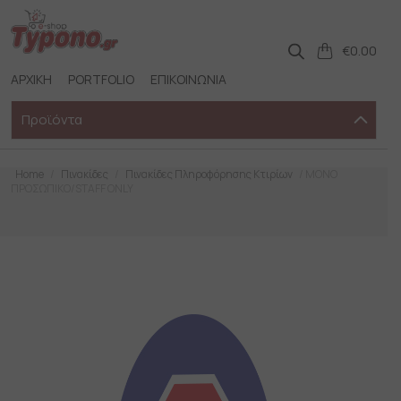
Skip
to
content
€
0.00
ΑΡΧΙΚΗ
PORTFOLIO
ΕΠΙΚΟΙΝΩΝΙΑ
Προϊόντα
Home
/
Πινακίδες
/
Πινακίδες Πληροφόρησης Κτιρίων
/ ΜΟΝΟ
ΠΡΟΣΩΠΙΚΟ/STAFF ONLY