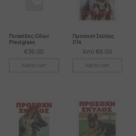
Πινακίδες Οδών
Προσοχή Σκύλος
Plexiglass
014
€
36.00
Από
€
6.00
Add to cart
Add to cart
This
This
product
product
has
has
multiple
multiple
variants.
variants.
The
The
options
options
may
may
be
be
chosen
chosen
on
on