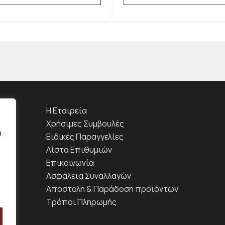
This
product
has
multiple
variants.
The
options
may
be
chosen
on
H Εταιρεία
the
product
Χρήσιμες Συμβουλές
page
α
Ειδικές Παραγγελίες
Λίστα Επιθυμιών
Επικοινωνία
Ασφάλεια Συναλλαγών
Αποστολη & Παράδοση προϊόντων
Τρόποι Πληρωμής