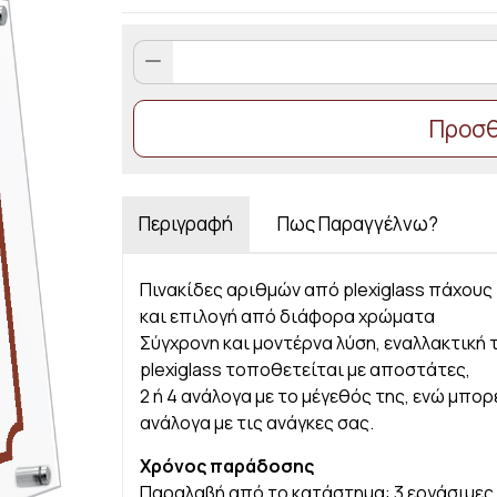
Πινακίδες
αριθμών
Plexiglass
Προσθ
8
quantity
Περιγραφή
Πως Παραγγέλνω?
Πινακίδες αριθμών από plexiglass πάχους 5
και επιλογή από διάφορα χρώματα
Σύγχρονη και μοντέρνα λύση, εναλλακτική 
plexiglass τοποθετείται με αποστάτες,
2 ή 4 ανάλογα με το μέγεθός της, ενώ μπο
ανάλογα με τις ανάγκες σας.
Χρόνος παράδοσης
Παραλαβή από το κατάστημα: 3 εργάσιμες