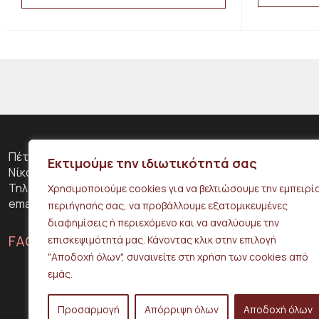
This
This
product
product
has
has
multiple
multiple
variants.
variants.
The
The
options
options
may
may
be
be
chosen
chosen
on
on
Πέτρου Ράλλη 316, 18453
the
Εκτιμούμε την ιδιωτικότητά σας
the
Νίκαια
product
product
Τηλ: 210 42 51 170
page
Χρησιμοποιούμε cookies για να βελτιώσουμε την εμπειρί
page
email: info@typono.gr
περιήγησής σας, να προβάλλουμε εξατομικευμένες
διαφημίσεις ή περιεχόμενο και να αναλύουμε την
FACEBOOK
INSTAGRAM
επισκεψιμότητά μας. Κάνοντας κλικ στην επιλογή
"Αποδοχή όλων", συναινείτε στη χρήση των cookies από
εμάς.
Προσαρμογή
Απόρριψη όλων
Αποδοχή όλων