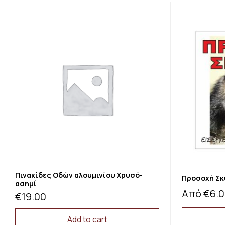
Πινακίδες Οδών αλουμινίου Xρυσό-
Προσοχή Σκ
ασημί
Από
€
6.
€
19.00
Add to cart