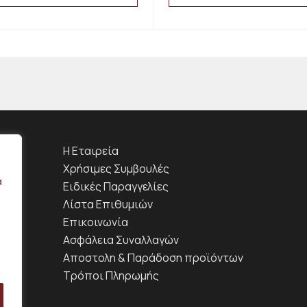
This
product
has
multiple
variants.
The
options
may
be
chosen
on
H Εταιρεία
the
product
Χρήσιμες Συμβουλές
page
α
Ειδικές Παραγγελίες
Λίστα Επιθυμιών
Επικοινωνία
Ασφάλεια Συναλλαγών
Αποστολη & Παράδοση προϊόντων
Τρόποι Πληρωμής