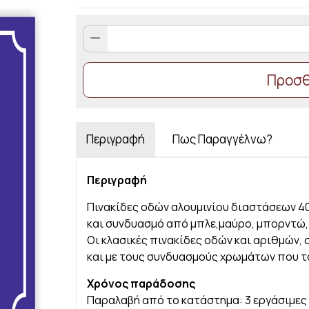
Πινακίδες
δρόμων
αλουμινίου
Προσθ
3
quantity
Περιγραφή
Πως Παραγγέλνω?
Περιγραφή
Πινακίδες οδών αλουμινίου διαστάσεων 40
και συνδυασμό από μπλε,μαύρο, μπορντώ, 
Οι κλασικές πινακίδες οδών και αριθμών, 
και με τους συνδυασμούς χρωμάτων που τα
Χρόνος παράδοσης
Παραλαβή από το κατάστημα: 3 εργάσιμες