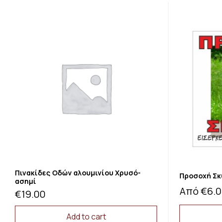
Πινακίδες Οδών αλουμινίου Xρυσό-
Προσοχή Σκ
ασημί
Από
€
6.
€
19.00
Add to cart