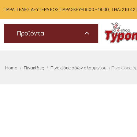
Skip
to
ΠΑΡΑΓΓΕΛΙΕΣ ΔΕΥΤΕΡΑ ΕΩΣ ΠΑΡΑΣΚΕΥΗ 9:00 - 18:00, ΤΗΛ: 210 42 51
content
Προϊόντα
Home
/
Πινακίδες
/
Πινακίδες οδών αλουμινίου
/ Πινακίδες δ