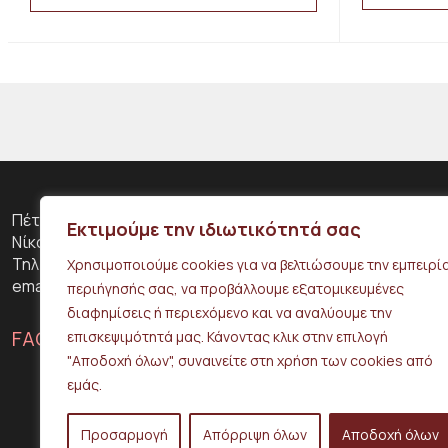
This
This
product
product
has
has
multiple
multiple
variants.
variants.
The
The
options
options
may
may
be
be
chosen
chosen
on
on
Πέτρου Ράλλη 316, 18453
the
Εκτιμούμε την ιδιωτικότητά σας
the
Νίκαια
product
product
Τηλ: 210 42 51 170
page
Χρησιμοποιούμε cookies για να βελτιώσουμε την εμπειρί
page
email: info@typono.gr
περιήγησής σας, να προβάλλουμε εξατομικευμένες
διαφημίσεις ή περιεχόμενο και να αναλύουμε την
FACEBOOK
INSTAGRAM
επισκεψιμότητά μας. Κάνοντας κλικ στην επιλογή
"Αποδοχή όλων", συναινείτε στη χρήση των cookies από
εμάς.
Προσαρμογή
Απόρριψη όλων
Αποδοχή όλων