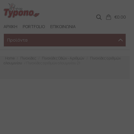
Skip
to
content
€
0.00
ΑΡΧΙΚΗ
PORTFOLIO
ΕΠΙΚΟΙΝΩΝΙΑ
Προϊόντα
Home
/
Πινακίδες
/
Πινακίδες Οδών - Αριθμών
/
Πινακίδες αριθμών
αλουμινίου
/ Πινακίδες αριθμών αλουμινίου 21