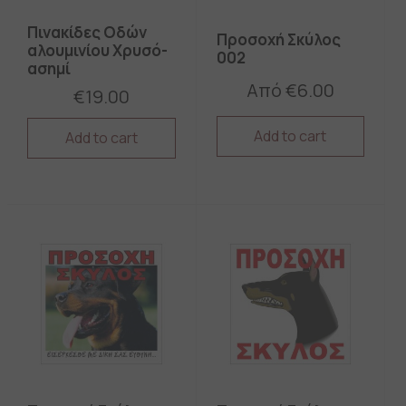
Πινακίδες Οδών
Προσοχή Σκύλος
αλουμινίου Xρυσό-
002
ασημί
Από
€
6.00
€
19.00
Add to cart
Add to cart
This
This
product
product
has
has
multiple
multiple
variants.
variants.
The
The
options
options
may
may
be
be
chosen
chosen
on
on
the
the
product
product
page
page