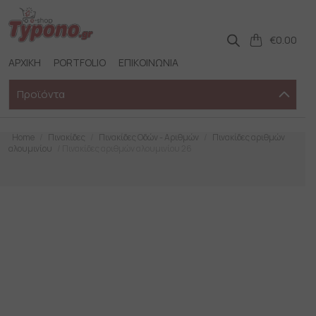
Skip
to
content
€
0.00
ΑΡΧΙΚΗ
PORTFOLIO
ΕΠΙΚΟΙΝΩΝΙΑ
Προϊόντα
Home
/
Πινακίδες
/
Πινακίδες Οδών - Αριθμών
/
Πινακίδες αριθμών
αλουμινίου
/ Πινακίδες αριθμών αλουμινίου 26