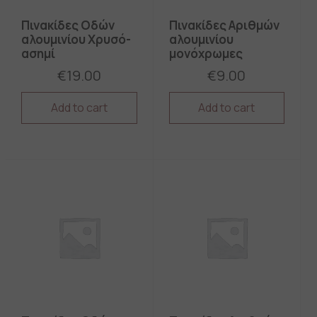
Πινακίδες Οδών
Πινακίδες Αριθμών
αλουμινίου Xρυσό-
αλουμινίου
ασημί
μονόχρωμες
€
19.00
€
9.00
Add to cart
Add to cart
This
This
product
product
has
has
multiple
multiple
variants.
variants.
The
The
options
options
may
may
be
be
chosen
chosen
on
on
the
the
product
product
page
page