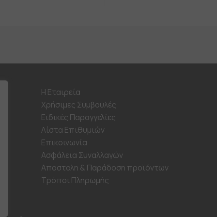
product
has
multiple
variants.
The
options
may
be
chosen
on
H Εταιρεία
the
Χρήσιμες Συμβουλές
product
page
Ειδικές Παραγγελίες
Λίστα Επιθυμιών
Επικοινωνία
Ασφάλεια Συναλλαγών
Αποστολη & Παράδοση προϊόντων
Τρόποι Πληρωμής