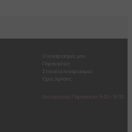
product
has
multiple
variants.
The
options
may
be
chosen
on
Ο λογαριασμός μου
the
Παραγγελίες
product
page
Στοιχεία λογαριασμού
Όροι Χρήσης
Δευτέρα έως Παρασκευή: 9:00 - 18:00