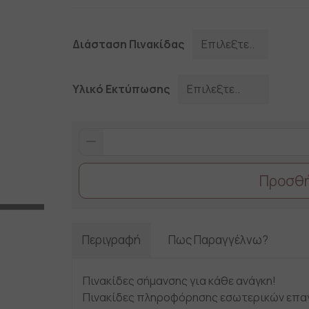
Διάσταση Πινακίδας
Υλικό Εκτύπωσης
ΠΡΩΤΟΣ
ΟΡΟΦΟΣ/FIRST
FLOOR
Προσθή
quantity
Περιγραφή
Πως Παραγγέλνω?
Πινακίδες σήμανσης για κάθε ανάγκη!
Πινακίδες πληροφόρησης εσωτερικών επαγ