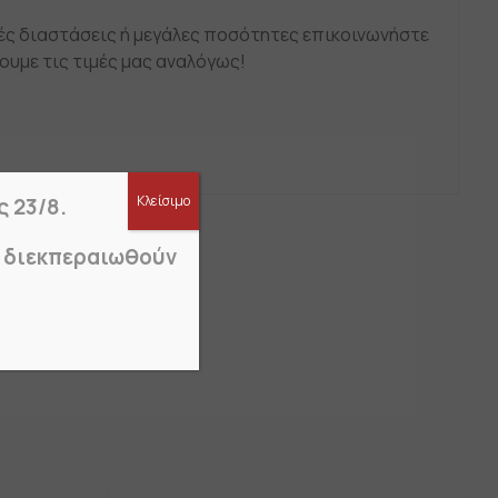
ς διαστάσεις ή μεγάλες ποσότητες επικοινωνήστε
ουμε τις τιμές μας αναλόγως!
Κλείσιμο
ς 23/8.
α διεκπεραιωθούν