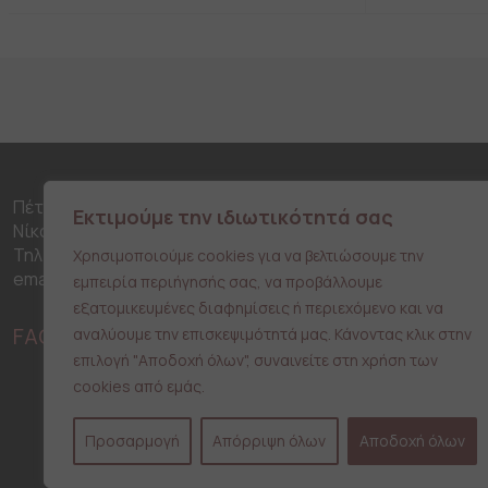
product
product
has
has
multiple
multiple
variants.
variants.
The
The
options
options
may
may
be
be
chosen
chosen
on
on
Πέτρου Ράλλη 316, 18453
Εκτιμούμε την ιδιωτικότητά σας
the
the
Νίκαια
product
product
Τηλ: 210 42 51 170
Χρησιμοποιούμε cookies για να βελτιώσουμε την
page
page
email: info@typono.gr
εμπειρία περιήγησής σας, να προβάλλουμε
εξατομικευμένες διαφημίσεις ή περιεχόμενο και να
FACEBOOK
INSTAGRAM
αναλύουμε την επισκεψιμότητά μας. Κάνοντας κλικ στην
επιλογή "Αποδοχή όλων", συναινείτε στη χρήση των
cookies από εμάς.
Προσαρμογή
Απόρριψη όλων
Αποδοχή όλων