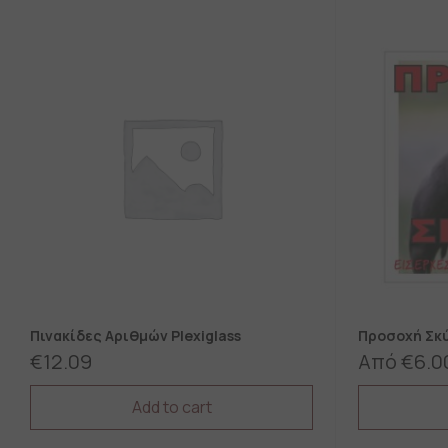
Πινακίδες Αριθμών Plexiglass
Προσοχή Σκύ
€
12.09
Από
€
6.0
Add to cart
This
This