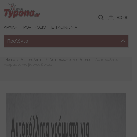
Skip
to
content
€
0.00
ΑΡΧΙΚΗ
PORTFOLIO
ΕΠΙΚΟΙΝΩΝΙΑ
Προϊόντα
Home
/
Αυτοκόλλητα
/
Αυτοκόλλητα για βάρκες
/ Αυτοκόλλητα
γράμματα για βάρκες & σκάφη