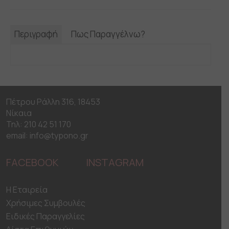
Περιγραφή
Πως Παραγγέλνω?
Πέτρου Ράλλη 316, 18453
Νίκαια
Τηλ: 210 42 51 170
email: info@typono.gr
FACEBOOK
INSTAGRAM
H Εταιρεία
Χρήσιμες Συμβουλές
Ειδικές Παραγγελίες