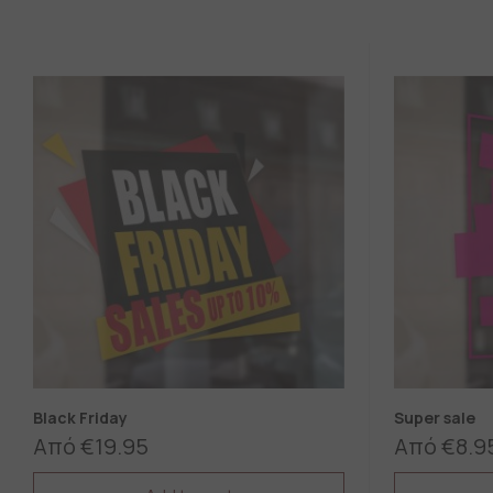
Black Friday
Super sale
Από
€
19.95
Από
€
8.9