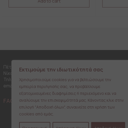
Add to cart
This
This
product
product
has
has
multiple
multiple
variants.
variants.
The
The
options
options
may
may
be
be
chosen
chosen
on
on
Πέτρου Ράλλη 316, 18453
Εκτιμούμε την ιδιωτικότητά σας
the
the
Νίκαια
product
product
Τηλ: 210 42 51 170
Χρησιμοποιούμε cookies για να βελτιώσουμε την
page
page
email: info@typono.gr
εμπειρία περιήγησής σας, να προβάλλουμε
εξατομικευμένες διαφημίσεις ή περιεχόμενο και να
FACEBOOK
INSTAGRAM
αναλύουμε την επισκεψιμότητά μας. Κάνοντας κλικ στην
επιλογή "Αποδοχή όλων", συναινείτε στη χρήση των
cookies από εμάς.