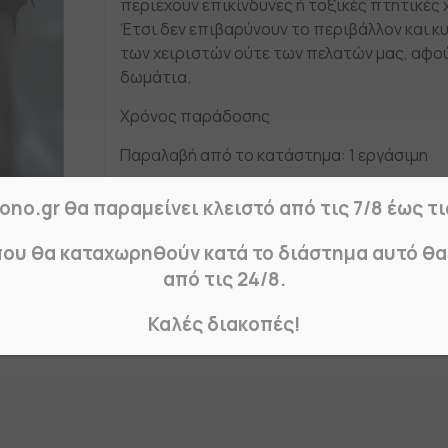
περιέχουν επικίνδυνες ή τοξικές πτητικές
Έτσι δεν επιβαρύνουν το περιβάλλον και κ
των χειριστών ούτε των πελατών μας, αφού
δωμάτια.
Xρόνος παράδοσης
Παραλαβή από το κατάστημα: 1 εργάσιμη
Παράδοση στο χώρο σας: 2-4 εργάσιμες
ono.gr θα παραμείνει κλειστό από τις 7/8 έως τι
που θα καταχωρηθούν κατά το διάστημα αυτό θ
από τις 24/8.
Καλές διακοπές!