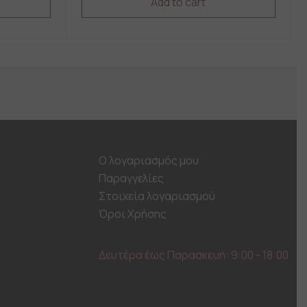
Add to cart
This
product
has
multiple
variants.
The
options
may
be
chosen
on
Ο λογαριασμός μου
the
Παραγγελίες
product
page
Στοιχεία λογαριασμού
Όροι Χρήσης
Δευτέρα έως Παρασκευή: 9:00 - 18:00