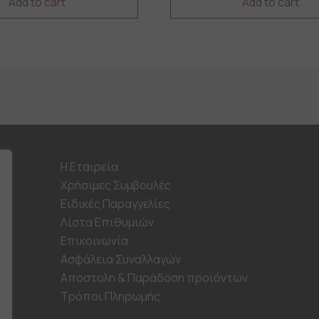
Add to cart
Add to cart
This
product
has
multiple
variants.
The
options
may
be
chosen
on
H Εταιρεία
the
Χρήσιμες Συμβουλές
product
page
Ειδικές Παραγγελίες
Λίστα Επιθυμιών
Επικοινωνία
Ασφάλεια Συναλλαγών
Αποστολη & Παράδοση προϊόντων
Τρόποι Πληρωμής