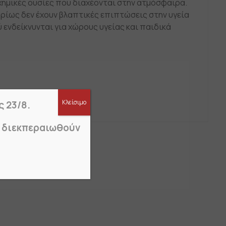
 χημικές ουσίες που διαχέονται στην ατμόσφαιρα.
υρίως δεν έχουν βλαπτικές επιπτώσεις στην υγεία
 ενδείκνυνται για χώρους υγείας και παιδικά
Κλείσιμο
ς 23/8.
α διεκπεραιωθούν