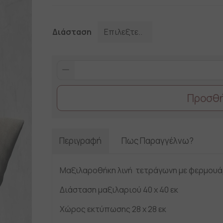
Διάσταση
Εκτύπωση
σε
μαξιλάρι
Προσθή
λινό
quantity
Περιγραφή
Πως Παραγγέλνω?
Μαξιλαροθήκη λινή τετράγωνη με φερμουάρ
Διάσταση μαξιλαριού 40 x 40 εκ
Χώρος εκτύπωσης 28 x 28 εκ