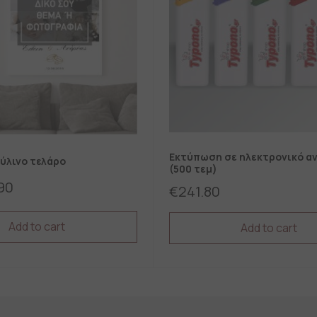
Εκτύπωση σε ηλεκτρονικό α
ξύλινο τελάρο
(500 τεμ)
90
€
241.80
Add to cart
Add to cart
This
product
has
multiple
variants.