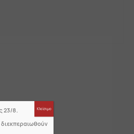
Κλείσιμο
ς 23/8.
α διεκπεραιωθούν