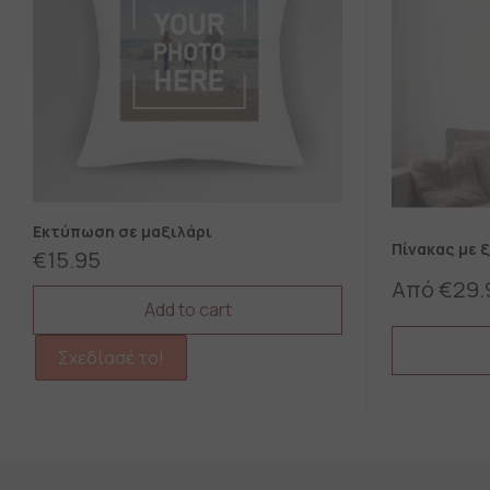
Εκτύπωση σε μαξιλάρι
Πίνακας με 
€
15.95
Από
€
29.
Add to cart
Σχεδίασέ το!
This
product
has
multiple
variants.
The