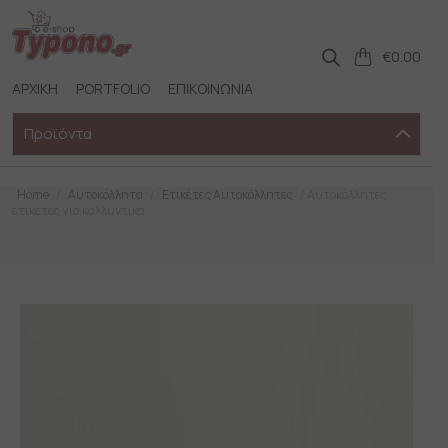
Skip
to
content
€
0.00
ΑΡΧΙΚΗ
PORTFOLIO
ΕΠΙΚΟΙΝΩΝΙΑ
Προϊόντα
Home
/
Αυτοκόλλητα
/
Ετικέτες Αυτοκόλλητες
/ Αυτοκόλλητες
ετικέτες για καλλυντικά