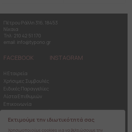
Πέτρου Ράλλη 316, 18453
Νίκαια
Τηλ: 210 42 51 170
email: info@typono.gr
FACEBOOK
INSTAGRAM
H Εταιρεία
Χρήσιμες Συμβουλές
Ειδικές Παραγγελίες
Λίστα Επιθυμιών
Επικοινωνία
Ασφάλεια Συναλλαγών
Αποστολη & Παράδοση προϊόντων
Εκτιμούμε την ιδιωτικότητά σας
Τρόποι Πληρωμής
Χρησιμοποιούμε cookies για να βελτιώσουμε την