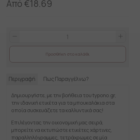
Από
€
18.69
Αυτοκόλλητες
ετικέτες
για
Προσθήκη στο καλάθι
καλλυντικά
quantity
Περιγραφή
Πως Παραγγέλνω?
Δημιουργήστε, με την βοήθεια του typono.gr,
την ιδανική ετικέτα για τα μπουκαλάκια στα
οποία συσκευάζετε τα καλλυντικά σας!
Επιλέγοντας την οικονομική μας σειρά,
μπορείτε να εκτυπώστε ετικέτες χάρτινες,
παραλληλόγραμμες, τετράχρωμες σε μία