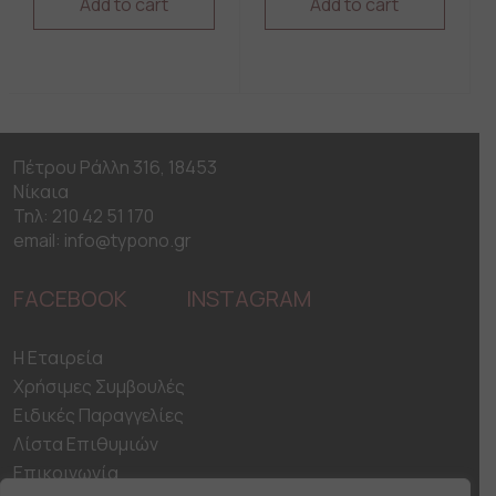
Add to cart
Add to cart
Πέτρου Ράλλη 316, 18453
Νίκαια
Τηλ: 210 42 51 170
email: info@typono.gr
FACEBOOK
INSTAGRAM
H Εταιρεία
Χρήσιμες Συμβουλές
Ειδικές Παραγγελίες
Λίστα Επιθυμιών
Επικοινωνία