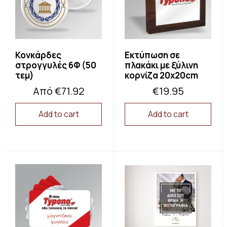
Κονκάρδες
Εκτύπωση σε
στρογγυλές 6Φ (50
πλακάκι με ξύλινη
τεμ)
κορνίζα 20x20cm
Από
€
71.92
€
19.95
Add to cart
Add to cart
This
product
has
multiple
variants.
The
options
may
be
chosen
on