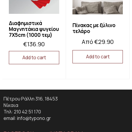
the
product
page
Διαφημιστικά
Πίνακας με ξύλινο
Μαγνητάκια ψυγείου
τελάρο
7X5cm (1000 τεμ)
Από
€
29.90
€
136.90
Add to cart
Add to cart
This
product
has
multiple
variants.
The
Πέτρου Ράλλη 316, 18453
options
may
Νίκαια
be
Τηλ: 210 42 51 170
chosen
email: info@typono.gr
on
the