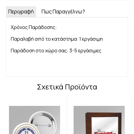
το
αγαπημένο
Περιγραφή
Πως Παραγγέλνω?
σας
όνομα
quantity
Χρόνος Παράδοσης:
Παραλαβή από το κατάστημα: 1 εργάσιμη
Παράδοση στο χώρο σας: 3-5 εργάσιμες
Σχετικά Προϊόντα