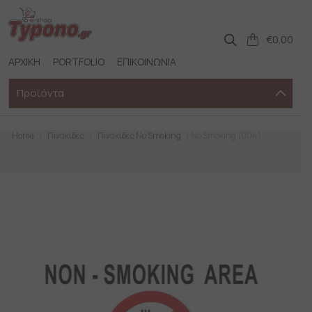
Skip
to
content
€
0.00
ΑΡΧΙΚΗ
PORTFOLIO
ΕΠΙΚΟΙΝΩΝΙΑ
Προϊόντα
Home
/
Πινακίδες
/
Πινακίδες No Smoking
/ No Smoking (004)