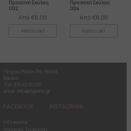
Προσοχή Σκύλος
Προσοχή Σκύλος
002
004
Από
€
6.00
Από
€
6.00
Add to cart
Add to cart
This
This
product
product
has
has
multiple
multiple
variants.
variants.
The
The
Πέτρου Ράλλη 316, 18453
options
options
Νίκαια
may
may
be
be
Τηλ: 210 42 51 170
chosen
chosen
email: info@typono.gr
on
on
the
the
FACEBOOK
INSTAGRAM
product
product
page
page
H Εταιρεία
Χρήσιμες Συμβουλές