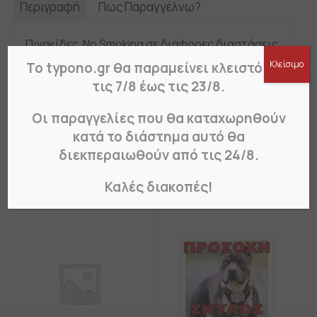
Περιγραφή
Πως Παραγγέλνω?
Πινακίδες No Smoking σε διάφορες διαστάσεις
Κλείσιμο
Το typono.gr θα παραμείνει κλειστό από
Πινακίδες σήμανσης για κάθε ανάγκη: ανοιχτό-
τις 7/8 έως τις 23/8.
κλειστό, ασφαλείας,
για σκύλους, «επιστρέφω αμέσως», για
Οι παραγγελίες που θα καταχωρηθούν
κάμερες, κάπνισμα και στάθμευση.
κατά το διάστημα αυτό θα
διεκπεραιωθούν από τις 24/8.
Σχετικά Προϊόντα
Καλές διακοπές!