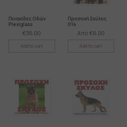
Πινακίδες Οδών
Προσοχή Σκύλος
Plexiglass
014
€
36.00
Από
€
6.00
Add to cart
Add to cart
This
This
product
product
has
has
multiple
multiple
variants.
variants.
The
The
options
options
may
may
be
be
chosen
chosen
on
on
the
the
product
product
page
page