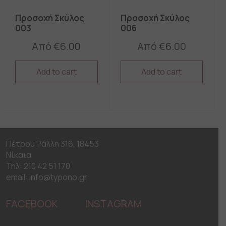
page
page
Προσοχή Σκύλος
Προσοχή Σκύλος
003
006
Από
€
6.00
Από
€
6.00
Add to cart
Add to cart
This
This
product
product
has
has
multiple
multiple
variants.
variants.
The
The
Πέτρου Ράλλη 316, 18453
options
options
may
may
Νίκαια
be
be
Τηλ: 210 42 51 170
chosen
chosen
email: info@typono.gr
on
on
the
the
FACEBOOK
INSTAGRAM
product
product
page
page