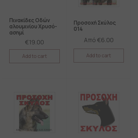
Πινακίδες Οδών
Προσοχή Σκύλος
αλουμινίου Xρυσό-
014
ασημί
Από
€
6.00
€
19.00
Add to cart
Add to cart
This
This
product
product
has
has
multiple
multiple
variants.
variants.
The
The
options
options
may
may
be
be
chosen
chosen
on
on
the
the
product
product