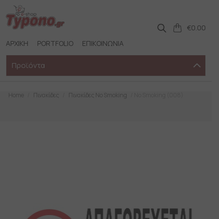
Skip
to
content
€
0.00
ΑΡΧΙΚΗ
PORTFOLIO
ΕΠΙΚΟΙΝΩΝΙΑ
Προϊόντα
Home
/
Πινακίδες
/
Πινακίδες No Smoking
/ No Smoking (008)