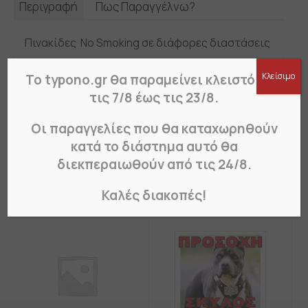
Περιγραφή
Πως Παραγγέλνω?
Πινακίδες No Smoking σε διάφορες διαστάσεις
Πινακίδες σήμανσης για κάθε ανάγκη: ανοιχτό-
Κλείσιμο
Το typono.gr θα παραμείνει κλειστό από
κλειστό, ασφαλείας,
τις 7/8 έως τις 23/8.
για σκύλους, «επιστρέφω αμέσως», για
κάμερες, κάπνισμα και στάθμευση.
Οι παραγγελίες που θα καταχωρηθούν
κατά το διάστημα αυτό θα
διεκπεραιωθούν από τις 24/8.
Σχετικά Προϊόντα
Καλές διακοπές!