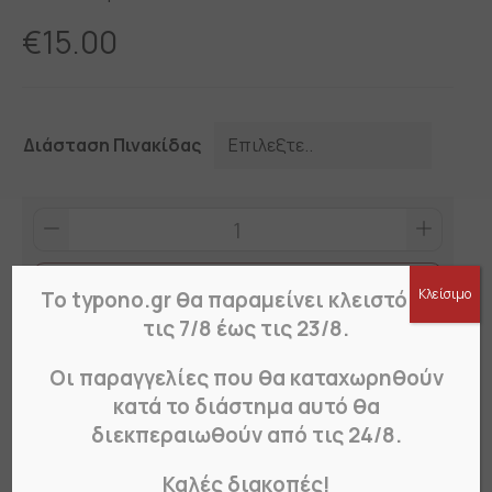
€
15.00
Διάσταση Πινακίδας
Ανοικτό-
Κλειστό-6
quantity
Προσθήκη στο καλάθι
Κλείσιμο
Το typono.gr θα παραμείνει κλειστό από
τις 7/8 έως τις 23/8.
Οι παραγγελίες που θα καταχωρηθούν
Περιγραφή
Πως Παραγγέλνω?
κατά το διάστημα αυτό θα
διεκπεραιωθούν από τις 24/8.
Πινακίδες ανοικτό – κλειστό από αλουμίνιο με
αλυσιδάκι και βεντουζάκι
Καλές διακοπές!