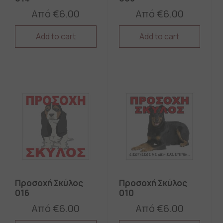
Από
€
6.00
Από
€
6.00
Add to cart
Add to cart
This
This
product
product
has
has
multiple
multiple
variants.
variants.
The
The
options
options
may
may
be
be
chosen
chosen
on
on
the
the
product
product
page
page
Προσοχή Σκύλος
Προσοχή Σκύλος
016
010
Από
€
6.00
Από
€
6.00