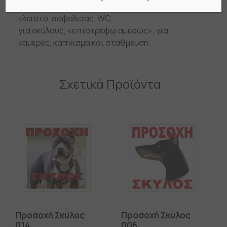
Πινακίδες σήμανσης για κάθε ανάγκη: ανοιχτό-
κλειστό, ασφαλείας, WC,
για σκύλους, «επιστρέφω αμέσως», για
κάμερες, κάπνισμα και στάθμευση.
Σχετικά Προϊόντα
Προσοχή Σκύλος
Προσοχή Σκύλος
014
006