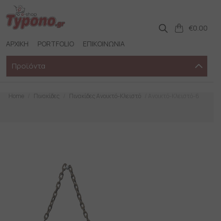
Skip
to
content
€
0.00
ΑΡΧΙΚΗ
PORTFOLIO
ΕΠΙΚΟΙΝΩΝΙΑ
Προϊόντα
Home
/
Πινακίδες
/
Πινακίδες Ανοικτό-Κλειστό
/ Ανοικτό-Κλειστό-6