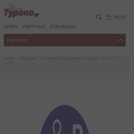
Skip
to
content
€
0.00
ΑΡΧΙΚΗ
PORTFOLIO
ΕΠΙΚΟΙΝΩΝΙΑ
Προϊόντα
Home
/
Πινακίδες
/
Πινακίδες Πληροφόρησης Κτιρίων
/ PARKING
ΑΜΕΑ