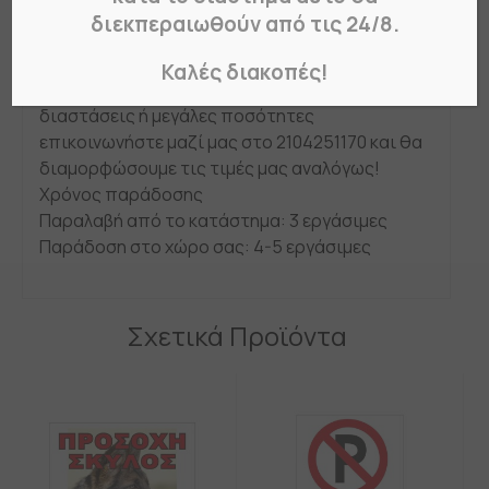
Πινακίδες πληροφόρησης εσωτερικών
διεκπεραιωθούν από τις 24/8.
επαγγελματικών χώρων σε διάφορες
διαστάσεις και υλικά.
Καλές διακοπές!
Σε περίπτωση που χρειάζεστε διαφορετικές
διαστάσεις ή μεγάλες ποσότητες
επικοινωνήστε μαζί μας στο 2104251170 και θα
διαμορφώσουμε τις τιμές μας αναλόγως!
Χρόνος παράδοσης
Παραλαβή από το κατάστημα: 3 εργάσιμες
Παράδοση στο χώρο σας: 4-5 εργάσιμες
Σχετικά Προϊόντα