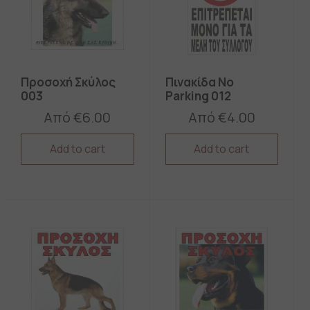
Προσοχή Σκύλος
Πινακίδα No
003
Parking 012
Από
€
6.00
Από
€
4.00
Add to cart
Add to cart
This
This
product
product
has
has
multiple
multiple
variants.
variants.
The
The
options
options
may
may
be
be
chosen
chosen
on
on