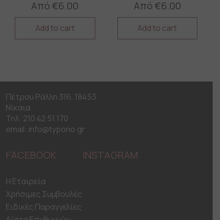
Από
€
6.00
Από
€
6.00
Add to cart
Add to cart
This
This
product
product
has
has
multiple
multiple
variants.
variants.
The
The
Πέτρου Ράλλη 316, 18453
options
options
Νίκαια
may
may
be
be
Τηλ: 210 42 51 170
chosen
chosen
email: info@typono.gr
on
on
the
the
FACEBOOK
INSTAGRAM
product
product
page
page
H Εταιρεία
Χρήσιμες Συμβουλές
Ειδικές Παραγγελίες
Λίστα Επιθυμιών