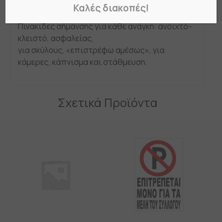
Πινακίδες No Parking σε διάφορες διαστάσεις
Καλές διακοπές!
Πινακίδες σήμανσης για κάθε ανάγκη: ανοιχτό-
κλειστό, ασφαλείας,
για σκύλους, «επιστρέφω αμέσως», για
κάμερες, κάπνισμα και στάθμευση.
Σχετικά Προϊόντα