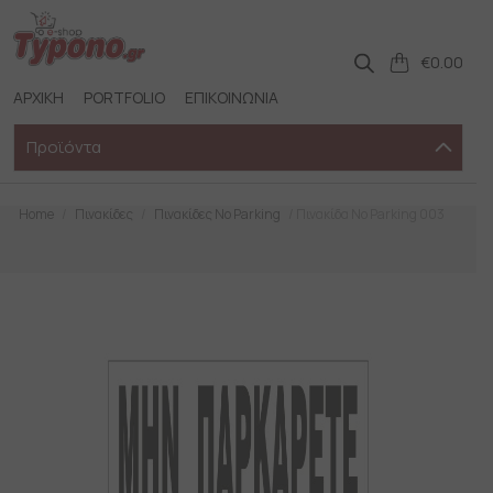
Skip
to
content
€
0.00
ΑΡΧΙΚΗ
PORTFOLIO
ΕΠΙΚΟΙΝΩΝΙΑ
Προϊόντα
Home
/
Πινακίδες
/
Πινακίδες No Parking
/ Πινακίδα No Parking 003