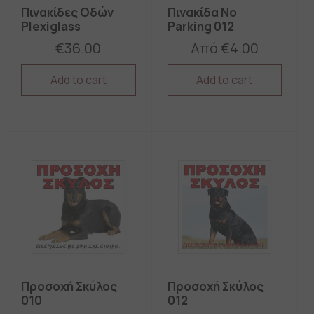
Πινακίδες Οδών
Πινακίδα No
Plexiglass
Parking 012
€
36.00
Από
€
4.00
Add to cart
Add to cart
This
This
product
product
has
has
multiple
multiple
variants.
variants.
The
The
options
options
may
may
be
be
chosen
chosen
on
on
the
the
product
product
page
page
Προσοχή Σκύλος
Προσοχή Σκύλος
010
012