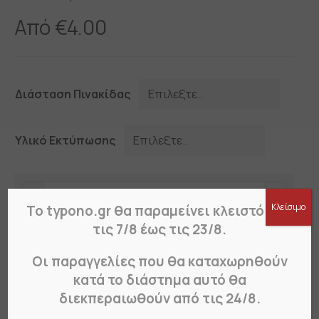
Από
€
4.00
Διάσταση Πινακίδας
Υλικό Εκτύπωσης
Πινακίδα
Κλείσιμο
Το typono.gr θα παραμείνει κλειστό από
No
Parking
τις 7/8 έως τις 23/8.
Προσθήκη στο καλάθι
003
quantity
Οι παραγγελίες που θα καταχωρηθούν
κατά το διάστημα αυτό θα
Περιγραφή
Πως Παραγγέλνω?
διεκπεραιωθούν από τις 24/8.