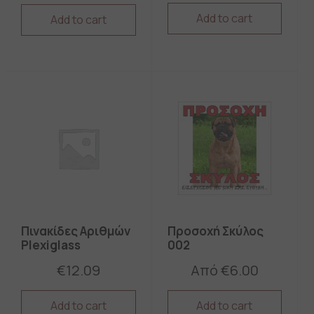
Add to cart
Add to cart
This
This
product
product
has
has
multiple
multiple
variants.
variants.
The
The
options
options
may
may
be
be
chosen
chosen
on
on
the
the
product
product
page
page
Πινακίδες Αριθμών
Προσοχή Σκύλος
Plexiglass
002
€
12.09
Από
€
6.00
Add to cart
Add to cart