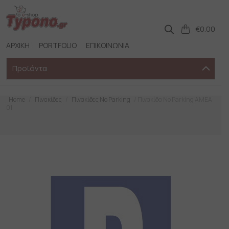
Skip
to
content
€
0.00
ΑΡΧΙΚΗ
PORTFOLIO
ΕΠΙΚΟΙΝΩΝΙΑ
Προϊόντα
Home
/
Πινακίδες
/
Πινακίδες No Parking
/ Πινακίδα No Parking ΑΜΕΑ
01