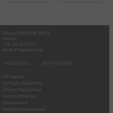
This
This
product
product
has
has
multiple
multiple
variants.
variants.
The
The
Πέτρου Ράλλη 316, 18453
options
options
may
may
Νίκαια
be
be
Τηλ: 210 42 51 170
chosen
chosen
email: info@typono.gr
on
on
the
the
FACEBOOK
INSTAGRAM
product
product
page
page
H Εταιρεία
Χρήσιμες Συμβουλές
Ειδικές Παραγγελίες
Λίστα Επιθυμιών
Επικοινωνία
Ασφάλεια Συναλλαγών