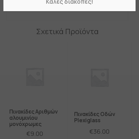
Καλές διακοπές!
κάμερες, κάπνισμα και στάθμευση.
Σχετικά Προϊόντα
Πινακίδες Αριθμών
Πινακίδες Οδών
αλουμινίου
Plexiglass
μονόχρωμες
€
36.00
€
9.00