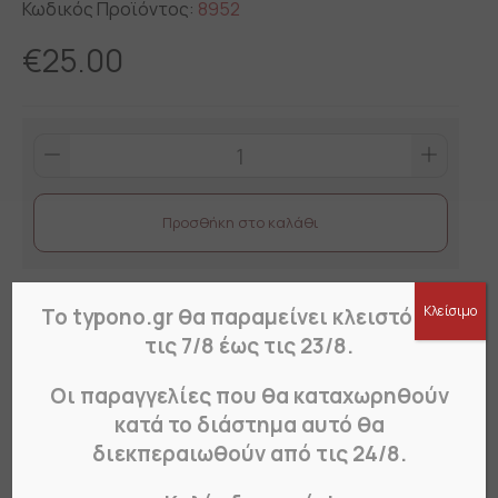
Κωδικός Προϊόντος:
8952
€
25.00
Πινακίδα
No
Parking
Προσθήκη στο καλάθι
ΑΜΕΑ
01
quantity
Περιγραφή
Πως Παραγγέλνω?
Κλείσιμο
Το typono.gr θα παραμείνει κλειστό από
τις 7/8 έως τις 23/8.
Πινακίδες No Parking αλουμινίου σε διάσταση
Οι παραγγελίες που θα καταχωρηθούν
45Χ30 cm.
κατά το διάστημα αυτό θα
Πινακίδες σήμανσης για κάθε ανάγκη: ανοιχτό-
διεκπεραιωθούν από τις 24/8.
κλειστό, ασφαλείας,
για σκύλους, «επιστρέφω αμέσως», για