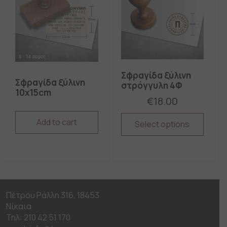
Σφραγίδα ξύλινη
Σφραγίδα ξύλινη
στρόγγυλη 4Φ
10x15cm
€
18.00
Add to cart
Select options
This
product
has
multiple
variants.
The
Πέτρου Ράλλη 316, 18453
options
Νίκαια
may
be
Τηλ: 210 42 51 170
chosen