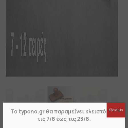
Κλείσιμο
Το typono.gr θα παραμείνει κλειστό από
τις 7/8 έως τις 23/8.