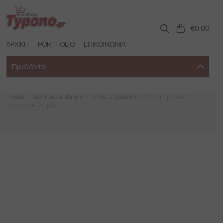
Skip
to
content
€
0.00
ΑΡΧΙΚΗ
PORTFOLIO
ΕΠΙΚΟΙΝΩΝΙΑ
Προϊόντα
Home
/
Banners & Stands
/
Σταντ προβολής
/ Stand Προβολής
αλουμίνιου 2 όψεις