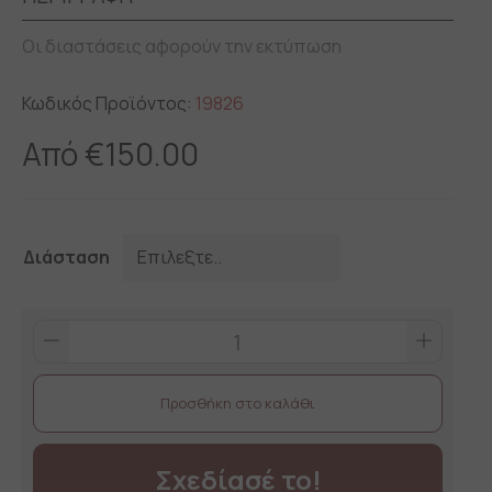
Οι διαστάσεις αφορούν την εκτύπωση
Κωδικός Προϊόντος:
19826
Από
€
150.00
Διάσταση
Stand
Προβολής
αλουμίνιου
Προσθήκη στο καλάθι
2
όψεις
quantity
Σχεδίασέ το!