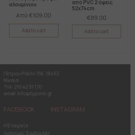
από PVC 2 όψεις
αλουμίνιου
52x74cm
Από
€
109.00
€
89.00
Add to cart
Add to cart
This
This
product
product
has
has
multiple
multiple
variants.
variants.
The
The
Πέτρου Ράλλη 316, 18453
options
options
may
Νίκαια
may
be
be
Τηλ: 210 42 51 170
chosen
chosen
email: info@typono.gr
on
on
the
the
FACEBOOK
INSTAGRAM
product
product
page
page
H Εταιρεία
Χρήσιμες Συμβουλές