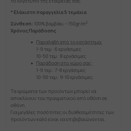
το λογότυπο της εταιρείας σας.
* Ελάχιστη παραγγελία 5 τεμάχια
2
Σύνθεση:
100% βαμβάκι – 150gr/m
Χρόνος Παράδοσης
Παραλαβή από το κατάστημα:
1-9 τεμ : 6 εργάσιμες
10-50 τεμ : 8 εργάσιμες
Παράδοση στο χώρο σας:
1-9 τεμ : 7-8 εργάσιμες
10-50 τεμ : 9-10 εργάσιμες
Τα χρώματα των προϊόντων μπορεί να
αποκλίνουν του πραγματικού από οθόνη σε
οθόνη.
Για μεγάλες ποσότητες οι διαθεσιμότητες των
προϊόντων καλό είναι να επιβεβαιώνονται.