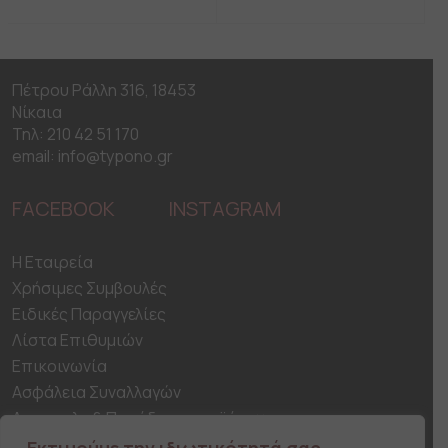
has
has
multiple
multiple
variants.
variants.
The
The
Πέτρου Ράλλη 316, 18453
options
options
Νίκαια
may
may
be
be
Τηλ: 210 42 51 170
chosen
chosen
email: info@typono.gr
on
on
the
the
FACEBOOK
INSTAGRAM
product
product
page
page
H Εταιρεία
Χρήσιμες Συμβουλές
Ειδικές Παραγγελίες
Λίστα Επιθυμιών
Επικοινωνία
Ασφάλεια Συναλλαγών
Αποστολη & Παράδοση προϊόντων
Τρόποι Πληρωμής