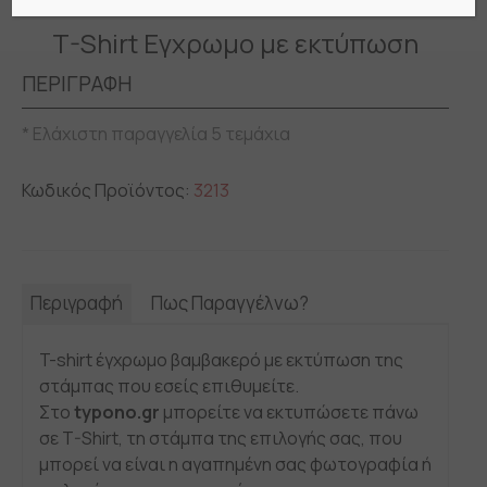
T-Shirt Εγχρωμο με εκτύπωση
ΠΕΡΙΓΡΑΦΗ
* Ελάχιστη παραγγελία 5 τεμάχια
Κωδικός Προϊόντος:
3213
Περιγραφή
Πως Παραγγέλνω?
T-shirt έγχρωμο βαμβακερό με εκτύπωση της
στάμπας που εσείς επιθυμείτε.
Στο
typono.gr
μπορείτε να εκτυπώσετε πάνω
σε T-Shirt, τη στάμπα της επιλογής σας, που
μπορεί να είναι η αγαπημένη σας φωτογραφία ή