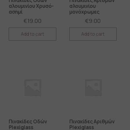
Πινακίδες Οδών
Πινακίδες Αριθμών
αλουμινίου Xρυσό-
αλουμινίου
ασημί
μονόχρωμες
€
19.00
€
9.00
Add to cart
Add to cart
This
This
product
product
has
has
multiple
multiple
variants.
variants.
The
The
options
options
may
may
be
be
chosen
chosen
on
on
the
the
product
product
page
page
Πινακίδες Οδών
Πινακίδες Αριθμών
Plexiglass
Plexiglass