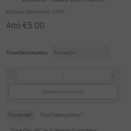
Κωδικός Προϊόντος:
21898
Από
€
5.00
Υλικό Εκτύπωσης
WC000-
1
Διάσταση
Προσθήκη στο καλάθι
10X10
quantity
Περιγραφή
Πως Παραγγέλνω?
Πινακίδες WC σε διάφορες διαστάσεις