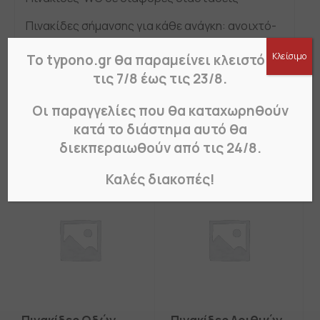
Πινακίδες σήμανσης για κάθε ανάγκη: ανοιχτό-
κλειστό, ασφαλείας, WC,
Κλείσιμο
Το typono.gr θα παραμείνει κλειστό από
για σκύλους, «επιστρέφω αμέσως», για
κάμερες, κάπνισμα και στάθμευση.
τις 7/8 έως τις 23/8.
Οι παραγγελίες που θα καταχωρηθούν
κατά το διάστημα αυτό θα
Σχετικά Προϊόντα
διεκπεραιωθούν από τις 24/8.
Καλές διακοπές!