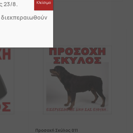
Κλείσιμο
ς 23/8.
α διεκπεραιωθούν
Προσοχή Σκύλος 011