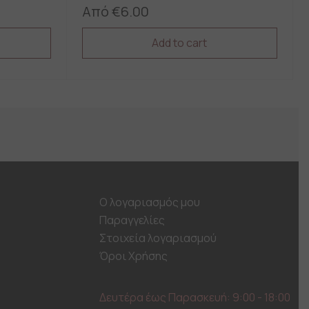
Από
€
6.00
Add to cart
This
product
has
multiple
variants.
The
options
may
be
chosen
on
Ο λογαριασμός μου
the
Παραγγελίες
product
page
Στοιχεία λογαριασμού
Όροι Χρήσης
Δευτέρα έως Παρασκευή: 9:00 - 18:00