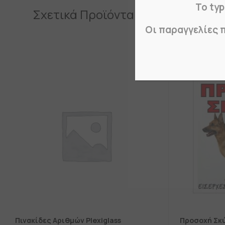
Το typ
Σχετικά Προϊόντα
Οι παραγγελίες 
Πινακίδες Αριθμών Plexiglass
Προσοχή Σκ