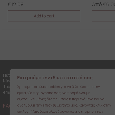
€
12.09
Από
€
6.0
Add to cart
This
This
product
product
has
has
multiple
multiple
variants.
variants.
The
The
options
options
may
may
be
be
chosen
chosen
on
on
Πέτρου Ράλλη 316, 18453
Εκτιμούμε την ιδιωτικότητά σας
the
the
Νίκαια
product
product
Τηλ: 210 42 51 170
Χρησιμοποιούμε cookies για να βελτιώσουμε την
page
page
email: info@typono.gr
εμπειρία περιήγησής σας, να προβάλλουμε
εξατομικευμένες διαφημίσεις ή περιεχόμενο και να
FACEBOOK
INSTAGRAM
αναλύουμε την επισκεψιμότητά μας. Κάνοντας κλικ στην
επιλογή "Αποδοχή όλων", συναινείτε στη χρήση των