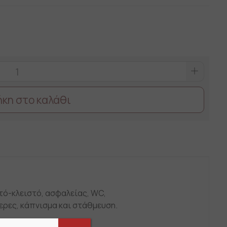
κη στο καλάθι
χτό-κλειστό, ασφαλείας, WC,
ερες, κάπνισμα και στάθμευση.