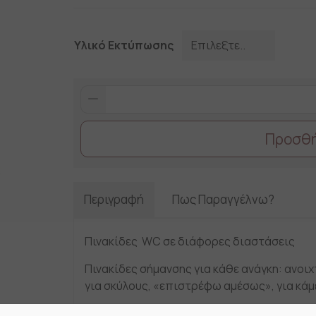
Υλικό Εκτύπωσης
WC000-
26
Διάσταση
Προσθή
10X10
quantity
Περιγραφή
Πως Παραγγέλνω?
Πινακίδες WC σε διάφορες διαστάσεις
Πινακίδες σήμανσης για κάθε ανάγκη: ανοι
για σκύλους, «επιστρέφω αμέσως», για κάμ