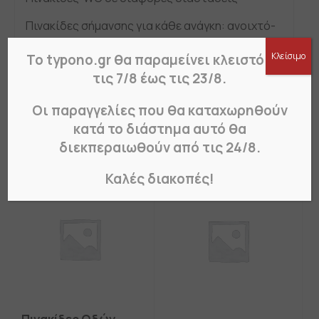
Πινακίδες σήμανσης για κάθε ανάγκη: ανοιχτό-
κλειστό, ασφαλείας, WC,
Κλείσιμο
Το typono.gr θα παραμείνει κλειστό από
για σκύλους, «επιστρέφω αμέσως», για
κάμερες, κάπνισμα και στάθμευση.
τις 7/8 έως τις 23/8.
Οι παραγγελίες που θα καταχωρηθούν
κατά το διάστημα αυτό θα
Σχετικά Προϊόντα
διεκπεραιωθούν από τις 24/8.
Καλές διακοπές!