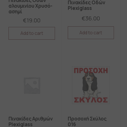
Πινακίδες Οδών
Πινακίδες Οδών
αλουμινίου Xρυσό-
Plexiglass
ασημί
€
36.00
€
19.00
Add to cart
Add to cart
This
This
product
product
has
has
multiple
multiple
variants.
variants.
The
The
options
options
may
may
be
be
chosen
chosen
on
on
the
the
product
product
page
page
Πινακίδες Αριθμών
Προσοχή Σκύλος
Plexiglass
016