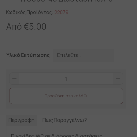
Κωδικός Προϊόντος:
22079
Από
€
5.00
Υλικό Εκτύπωσης
WC000-
45
Διάσταση
Προσθήκη στο καλάθι
10X10
quantity
Περιγραφή
Πως Παραγγέλνω?
Πινακίδες WC σε διάφορες διαστάσεις