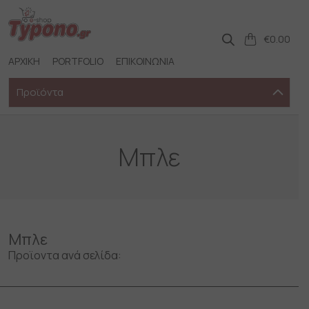
Skip
to
content
€
0.00
ΑΡΧΙΚΗ
PORTFOLIO
ΕΠΙΚΟΙΝΩΝΙΑ
Προϊόντα
Μπλε
Μπλε
Προϊοντα ανά σελίδα: