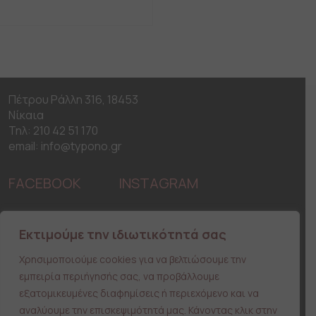
Πέτρου Ράλλη 316, 18453
Νίκαια
Τηλ: 210 42 51 170
email: info@typono.gr
FACEBOOK
INSTAGRAM
H Εταιρεία
Εκτιμούμε την ιδιωτικότητά σας
Χρήσιμες Συμβουλές
Ειδικές Παραγγελίες
Χρησιμοποιούμε cookies για να βελτιώσουμε την
Λίστα Επιθυμιών
εμπειρία περιήγησής σας, να προβάλλουμε
Επικοινωνία
εξατομικευμένες διαφημίσεις ή περιεχόμενο και να
αναλύουμε την επισκεψιμότητά μας. Κάνοντας κλικ στην
Ασφάλεια Συναλλαγών