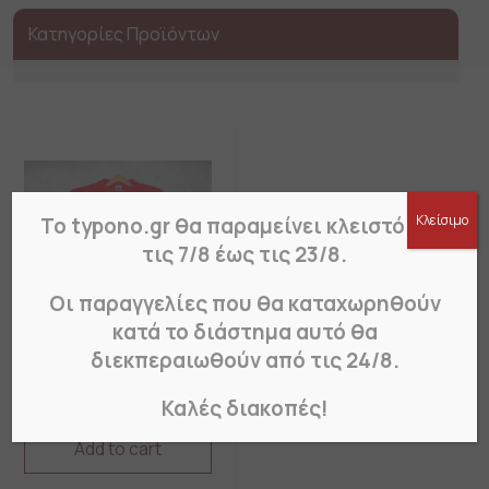
Κατηγορίες Προϊόντων
Κλείσιμο
Το typono.gr θα παραμείνει κλειστό από
τις 7/8 έως τις 23/8.
Οι παραγγελίες που θα καταχωρηθούν
κατά το διάστημα αυτό θα
διεκπεραιωθούν από τις 24/8.
T-Shirt Εγχρωμο με
εκτύπωση
Καλές διακοπές!
Add to cart