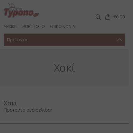
Skip
to
content
€
0.00
ΑΡΧΙΚΗ
PORTFOLIO
ΕΠΙΚΟΙΝΩΝΙΑ
Προϊόντα
Χακί
Χακί
Προϊοντα ανά σελίδα: