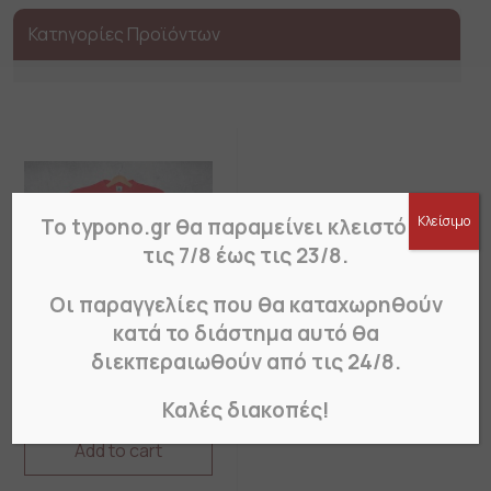
Κατηγορίες Προϊόντων
Κλείσιμο
Το typono.gr θα παραμείνει κλειστό από
τις 7/8 έως τις 23/8.
Οι παραγγελίες που θα καταχωρηθούν
κατά το διάστημα αυτό θα
διεκπεραιωθούν από τις 24/8.
T-Shirt Εγχρωμο με
εκτύπωση
Καλές διακοπές!
Add to cart