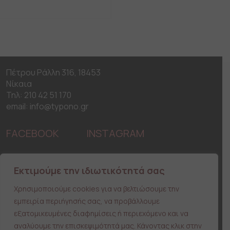
Πέτρου Ράλλη 316, 18453
Νίκαια
Τηλ: 210 42 51 170
email: info@typono.gr
FACEBOOK
INSTAGRAM
H Εταιρεία
Εκτιμούμε την ιδιωτικότητά σας
Χρήσιμες Συμβουλές
Ειδικές Παραγγελίες
Χρησιμοποιούμε cookies για να βελτιώσουμε την
Λίστα Επιθυμιών
εμπειρία περιήγησής σας, να προβάλλουμε
Επικοινωνία
εξατομικευμένες διαφημίσεις ή περιεχόμενο και να
αναλύουμε την επισκεψιμότητά μας. Κάνοντας κλικ στην
Ασφάλεια Συναλλαγών