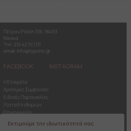
Πέτρου Ράλλη 316, 18453
Νίκαια
Τηλ: 210 42 51 170
email: info@typono.gr
FACEBOOK
INSTAGRAM
H Εταιρεία
Χρήσιμες Συμβουλές
Ειδικές Παραγγελίες
Λίστα Επιθυμιών
Επικοινωνία
Ασφάλεια Συναλλαγών
Εκτιμούμε την ιδιωτικότητά σας
Αποστολη & Παράδοση προϊόντων