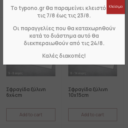
Κλείσιμο
Το typono.gr θα παραμείνει κλειστό από
τις 7/8 έως τις 23/8.
Οι παραγγελίες που θα καταχωρηθούν
κατά το διάστημα αυτό θα
διεκπεραιωθούν από τις 24/8.
Καλές διακοπές!
Σφραγίδα ξύλινη
Σφραγίδα ξύλινη
6x4cm
10x15cm
Add to cart
Add to cart